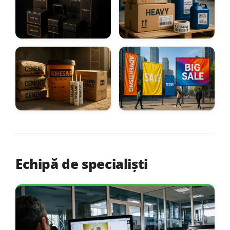
medicamente
Fashion & Lifestyle
DIY & Logistică
Ambalaje premium de lux
Etichete și ambalaje
industriale
Construcții
Reclamă & Marketing
Ambalaje industriale
Postere, bannere
rezistente
indoor/outdoor
Echipă de specialiști