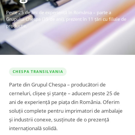
Peste 25 de ani de experiență în România – parte a
Grupului Chespa (35 de ani), prezent în 11 țări cu filiale de
producție.
CHESPA TRANSILVANIA
Parte din Grupul Chespa – producători de
cerneluri, clișee și ștanțe – aducem peste 25 de
ani de experiență pe piața din România. Oferim
soluții complete pentru imprimatori de ambalaje
și industrii conexe, susținute de o prezență
internațională solidă.