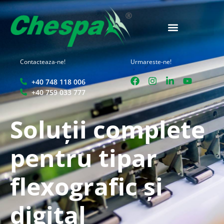
Contacteaza-ne!
Urmareste-ne!
+40 748 118 006
+40 759 033 777
Soluții complete
pentru tipar
flexografic și
digital