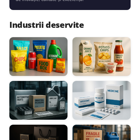
Industrii deservite
Retail & FMCG
Food & Beverage
Cerneluri pentru imprimarea
Cerneluri pentru ambalaje
ambalajelor pentru produse
alimentare certificate
de larg consum
Automotive
Pharma
Ambalaje tehnice specializate
Ambalaje pentru