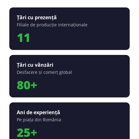
Țări cu prezență
Filiale de producție internaționale
11
Țări cu vânzări
Desfacere și comerț global
80
+
Ani de experiență
Pe piața din România
25
+