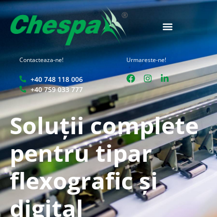
Contacteaza-ne!
Urmareste-ne!
+40 748 118 006
+40 759 033 777
Soluții complete
pentru tipar
flexografic și
digital