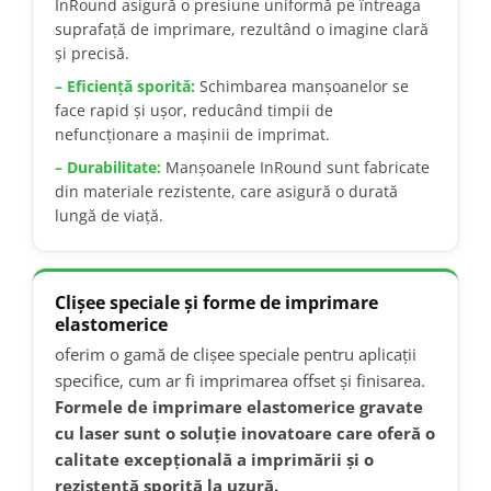
InRound asigură o presiune uniformă pe întreaga
suprafață de imprimare, rezultând o imagine clară
și precisă.
– Eficiență sporită:
Schimbarea manșoanelor se
face rapid și ușor, reducând timpii de
nefuncționare a mașinii de imprimat.
– Durabilitate:
Manșoanele InRound sunt fabricate
din materiale rezistente, care asigură o durată
lungă de viață.
Clișee speciale și forme de imprimare
elastomerice
oferim o gamă de clișee speciale pentru aplicații
specifice, cum ar fi imprimarea offset și finisarea.
Formele de imprimare elastomerice gravate
cu laser sunt o soluție inovatoare care oferă o
calitate excepțională a imprimării și o
rezistență sporită la uzură.