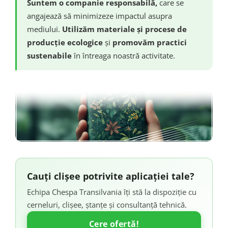
Suntem o companie responsabilă,
care se
angajează să minimizeze impactul asupra
mediului.
Utilizăm materiale și procese de
producție ecologice
și
promovăm practici
sustenabile
în întreaga noastră activitate.
Cauți clișee potrivite aplicației tale?
Echipa Chespa Transilvania îți stă la dispoziție cu
cerneluri, clișee, ștanțe și consultanță tehnică.
Cere ofertă!