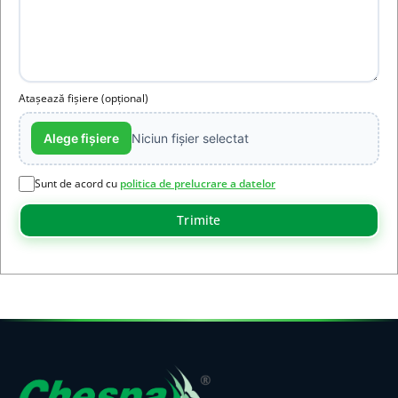
Atașează fișiere (opțional)
Alege fișiere
Niciun fișier selectat
Sunt de acord cu
politica de prelucrare a datelor
Trimite