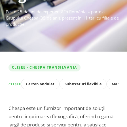
Peste 25 de ani de experiență în România – parte a
Grupului Chespa (35 de ani), prezent în 11 țări cu filiale de
producție.
CLIȘEE · CHESPA TRANSILVANIA
Carton ondulat
Substraturi flexibile
Manșoa
CLIȘEE
Chespa este un furnizor important de soluții
pentru imprimarea flexografică, oferind o gamă
largă de produse și servicii pentru a satisface