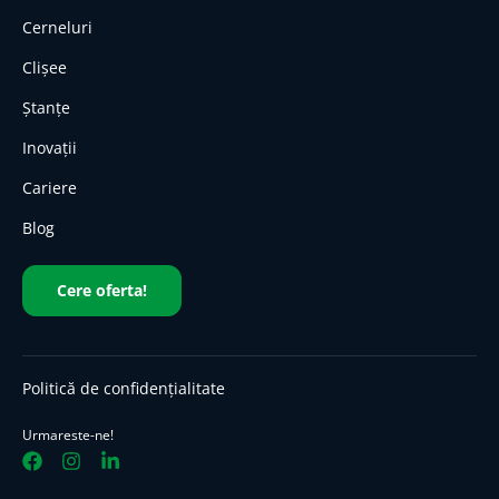
Cerneluri
Clișee
Ștanțe
Inovații
Cariere
Blog
Cere oferta!
Politică de confidențialitate
Urmareste-ne!