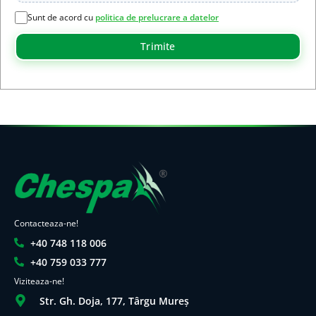
Sunt de acord cu
politica de prelucrare a datelor
Trimite
Contacteaza-ne!
+40 748 118 006
+40 759 033 777
Viziteaza-ne!
Str. Gh. Doja, 177, Târgu Mureș