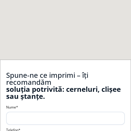
Spune-ne ce imprimi – îți
recomandăm
soluția potrivită: cerneluri, clișee
sau ștanțe.
Nume*
Telefon*