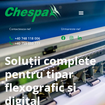
Contacteaza-ne!
Urmareste-ne!
+40 748 118 006
+40 759 033 777
Soluții complete
pentru tipar
flexografic și
digital