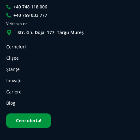
+40 748 118 006
+40 759 033 777
Viziteaza-ne!
Str. Gh. Doja, 177, Târgu Mureș
Cerneluri
Clișee
Ștanțe
Inovații
Cariere
Blog
Cere oferta!