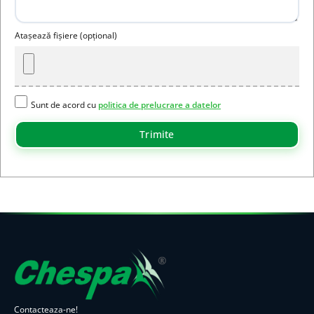
Atașează fișiere (opțional)
Sunt de acord cu
politica de prelucrare a datelor
Trimite
Contacteaza-ne!