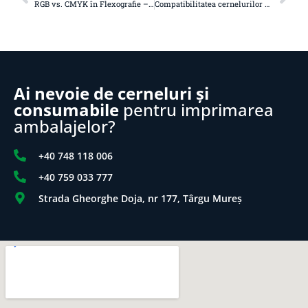
RGB vs. CMYK în Flexografie – De ce culorile nu ies la fel la tipar?
Compatibilitatea cernelurilor water-based cu substraturi neconvenționale
Ai nevoie de cerneluri și
consumabile
pentru imprimarea
ambalajelor?
+40 748 118 006
+40 759 033 777
Strada Gheorghe Doja, nr 177, Târgu Mureș