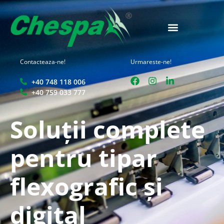
Contacteaza-ne!
Urmareste-ne!
+40 748 118 006
+40 759 033 777
Soluții complete
pentru tipar
flexografic și
digital