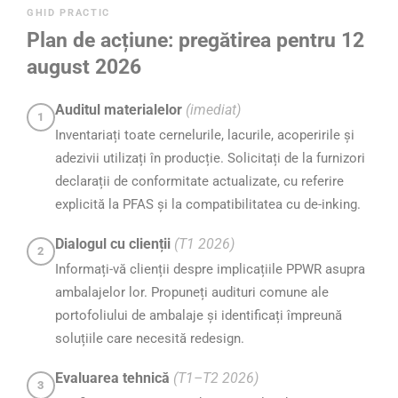
GHID PRACTIC
Plan de acțiune: pregătirea pentru 12
august 2026
Auditul materialelor
(imediat)
1
Inventariați toate cernelurile, lacurile, acoperirile și
adezivii utilizați în producție. Solicitați de la furnizori
declarații de conformitate actualizate, cu referire
explicită la PFAS și la compatibilitatea cu de-inking.
Dialogul cu clienții
(T1 2026)
2
Informați-vă clienții despre implicațiile PPWR asupra
ambalajelor lor. Propuneți audituri comune ale
portofoliului de ambalaje și identificați împreună
soluțiile care necesită redesign.
Evaluarea tehnică
(T1–T2 2026)
3