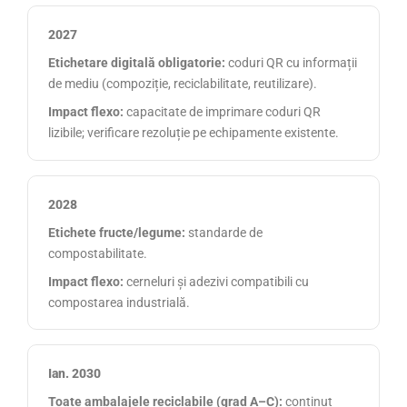
2027
Etichetare digitală obligatorie:
coduri QR cu informații
de mediu (compoziție, reciclabilitate, reutilizare).
Impact flexo:
capacitate de imprimare coduri QR
lizibile; verificare rezoluție pe echipamente existente.
2028
Etichete fructe/legume:
standarde de
compostabilitate.
Impact flexo:
cerneluri și adezivi compatibili cu
compostarea industrială.
Ian. 2030
Toate ambalajele reciclabile (grad A–C):
conținut