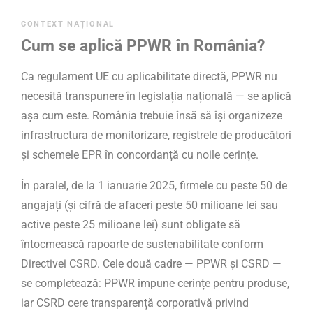
CONTEXT NAȚIONAL
Cum se aplică PPWR în România?
Ca regulament UE cu aplicabilitate directă, PPWR nu
necesită transpunere în legislația națională — se aplică
așa cum este. România trebuie însă să își organizeze
infrastructura de monitorizare, registrele de producători
și schemele EPR în concordanță cu noile cerințe.
În paralel, de la 1 ianuarie 2025, firmele cu peste 50 de
angajați (și cifră de afaceri peste 50 milioane lei sau
active peste 25 milioane lei) sunt obligate să
întocmească rapoarte de sustenabilitate conform
Directivei CSRD. Cele două cadre — PPWR și CSRD —
se completează: PPWR impune cerințe pentru produse,
iar CSRD cere transparență corporativă privind