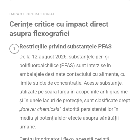
IMPACT OPERAȚIONAL
Cerințe critice cu impact direct
asupra flexografiei
Restricțiile privind substanțele PFAS
1
De la 12 august 2026, substanțele per- și
polifluoroalchilice (PFAS) sunt interzise în
ambalajele destinate contactului cu alimente, cu
limite stricte de concentrație. Aceste substanțe,
utilizate pe scară largă în acoperirile anti-grăsime
și în unele lacuri de protecție, sunt clasificate drept
„forever chemicals”
datorită persistenței lor în
mediu și potențialelor efecte asupra sănătății
umane.
Pentru imprimatorii flexo, această cerință