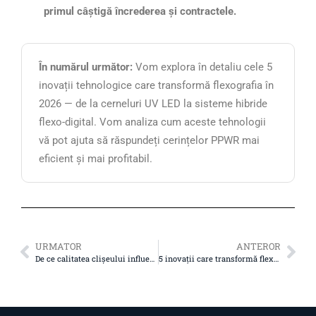
primul câștigă încrederea și contractele.
În numărul următor:
Vom explora în detaliu cele 5
inovații tehnologice care transformă flexografia în
2026 — de la cerneluri UV LED la sisteme hibride
flexo-digital. Vom analiza cum aceste tehnologii
vă pot ajuta să răspundeți cerințelor PPWR mai
eficient și mai profitabil.
URMATOR
ANTEROR
De ce calitatea clișeului influențează direct costul final al ambalajului
5 inovații care transformă flexografia în 2026