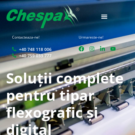
Contacteaza-ne!
Urmareste-ne!
+40 748 118 006
+40 759 033 777
Soluții complete
pentru tipar
flexografic și
digital