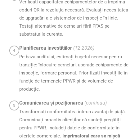
Verificați capacitatea echipamentelor de a imprima
coduri QR la rezoluția necesară. Evaluați necesitatea
de upgradări ale sistemelor de inspecție în linie.
Testați alternative de cerneluri fără PFAS pe
substraturile curente.
Planificarea investițiilor
(T2 2026)
4
Pe baza auditului, estimați bugetul necesar pentru
tranziție: înlocuire cerneluri, upgrade echipamente de
inspecție, formare personal. Prioritizați investițiile în
funcție de termenele PPWR și de volumele de
producție.
Comunicarea și poziționarea
(continuu)
5
Transformați conformitatea într-un avantaj de piață.
Comunicați proactiv clienților că sunteți pregătiți
pentru PPWR. Includeți datele de conformitate în
ofertele comerciale.
Imprimatorul care se mișcă