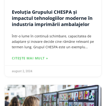
Evoluția Grupului CHESPA și
impactul tehnologiilor moderne în
industria imprimării ambalajelor
Într-o lume în continuă schimbare, capacitatea de
adaptare și inovare decide cine rămâne relevant pe
termen lung. Grupul CHESPA este un exemplu
remarcabil: o companie care s-a transformat…
CITEȘTE MAI MULT »
august 2, 2024