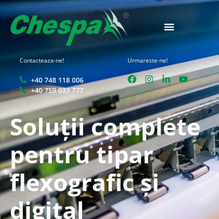
Contacteaza-ne!
Urmareste-ne!
+40 748 118 006
+40 759 033 777
Soluții complete
pentru tipar
flexografic și
digital