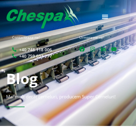
Contacteaza-ne!
Urmareste-ne!
+40 748 118 006
+40 759 033 777
Blog
Mai mult decât cerneluri, producem Super Cerneluri!